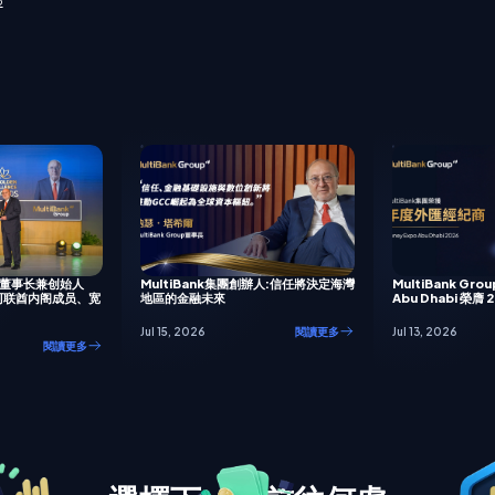
o
up 董事长兼创始人
MultiBank集團創辦人:信任將決定海灣
MultiBank Grou
荣获阿联酋内阁成员、宽
地區的金融未來
Abu Dhabi 榮膺
Jul 15, 2026
閱讀更多
Jul 13, 2026
閱讀更多