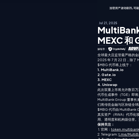
Jul 21, 2025
MultiBa
MEXC 和 
據報導：
全球最大且监管最严格的金融衍
2025 年 7 月 22 日，除了
$MBG 代币将上线于：
1. MultiBank.io
2. Gate.io
3. MEXC
4. Uniswap
此次双重上市将允许数百万
代币生成事件（TGE）即将
MultiBank Group
们将传统金融与区块链全球
$MBG 代币由 MultiB
真实资产（RWA）代币化项
用、透明度和机构级信誉。
保持关注：
1. 官网：
token.multiba
2. Telegram:
t.me/MultiB