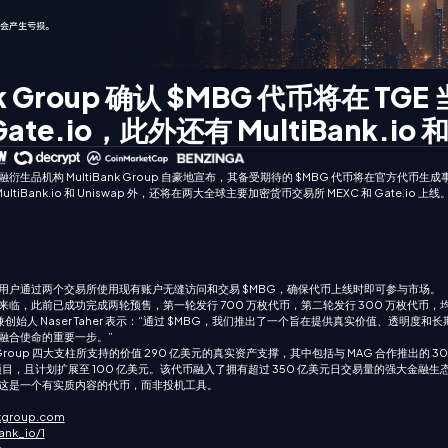
nk Group 确认 $MBG 代币将在 TG
Gate.io，此外还有 MultiBank.io 和
生品机构 MultiBank Group 自豪地宣布，其备受期待的 $MBG 代币将在官方代币生
 MultiBank.io 和 Uniswap 外，还将在两大全球主要加密货币交易所 MEXC 和 Gate.io 上线
用户通过两个交易所使用现有账户无缝访问和交易 $MBG，确保代币上线时即可参与市场。
来临，此前已成功完成两轮预售，第一轮发行 700 万枚代币，第二轮发行 300 万枚代币
 董事长兼创始人 Naser Taher 表示：“通过 $MBG，我们推出了一个旨在提供真实价值、透明
融合使命的重要一步。”
ank Group 四大支柱所支持的价值 290 亿美元的真实资产支撑，其中包括与 MAG 合作推出的
目，且计划扩展至 100 亿美元。该代币融入了拥有超过 350 亿美元日交易量的强大金融
这是一个有实质内容的代币，而非投机工具。
nkgroup.com
ank_io/1