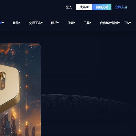
登入
成為 IB
開始交易
立即入金
於
產品
交易工具
帳戶
促銷
工具
合作夥伴關係
TW