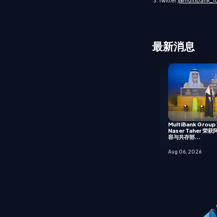
3. Twitter:
@multibank_i
最新消息
MultiBank Gro
Naser Taher 
容与共存部...
Aug 06, 2026