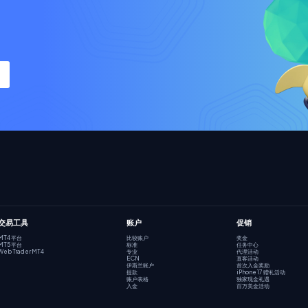
交易工具
账户
促销
MT4 平台
比较账户
奖金
MT5 平台
标准
任务中心
Web Trader MT4
专业
代理活动
ECN
直客活动
伊斯兰账户
首次入金奖励
提款
iPhone 17 赠礼活动
账户表格
独家现金礼遇
入金
百万美金活动