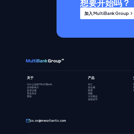
想要开始吗？
加入 MultiBank Group
关于
产品
为什么选择 MultiBank
外汇
全球影响力
贵金属
监管法规
股票
资金安全
指数
赞助
大宗商品
加密货币
cs.cn@mexatlantic.com