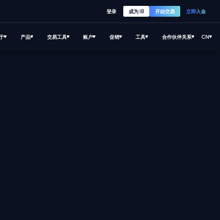
登录
成为 IB
开始交易
立即入金
于
产品
交易工具
账户
促销
工具
合作伙伴关系
CN