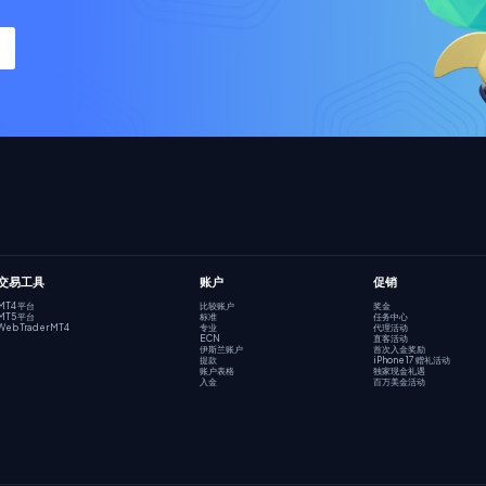
交易工具
账户
促销
MT4 平台
比较账户
奖金
MT5 平台
标准
任务中心
Web Trader MT4
专业
代理活动
ECN
直客活动
伊斯兰账户
首次入金奖励
提款
iPhone 17 赠礼活动
账户表格
独家现金礼遇
入金
百万美金活动