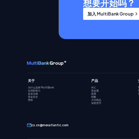
想要开始吗？
加入 MultiBank Group
关于
产品
为什么选择 MultiBank
外汇
全球影响力
贵金属
监管法规
股票
资金安全
指数
赞助
大宗商品
加密货币
cs.cn@mexatlantic.com