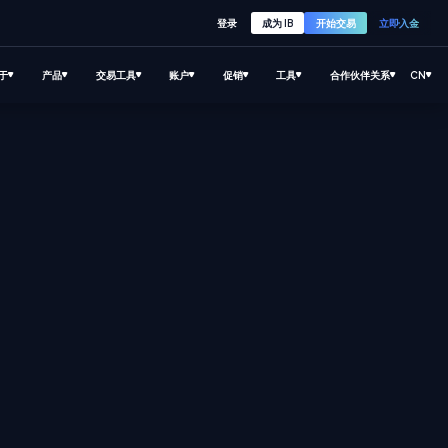
登录
成为 IB
开始交易
立即入金
于
产品
交易工具
账户
促销
工具
合作伙伴关系
CN