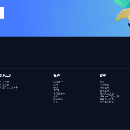
交易工具
账户
促销
MT4 平台
比较账户
奖金
MT5 平台
标准
任务中心
Web Trader MT4
专业
代理活动
ECN
直客活动
伊斯兰账户
首次入金奖励
提款
iPhone 17 赠礼活动
账户表格
独家现金礼遇
入金
百万美金活动