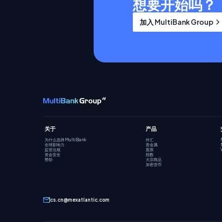
想要开始吗？
加入 MultiBank Group
关于
产品
为什么选择 MultiBank
外汇
全球影响力
贵金属
监管法规
股票
资金安全
指数
赞助
大宗商品
加密货币
cs.cn@mexatlantic.com