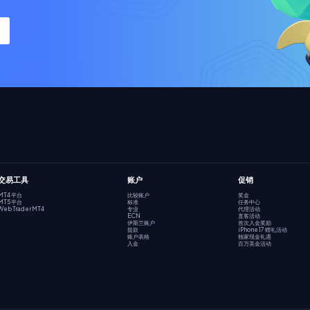
交易工具
账户
促销
MT4 平台
比较账户
奖金
MT5 平台
标准
任务中心
Web Trader MT4
专业
代理活动
ECN
直客活动
伊斯兰账户
首次入金奖励
提款
iPhone 17 赠礼活动
账户表格
独家现金礼遇
入金
百万美金活动