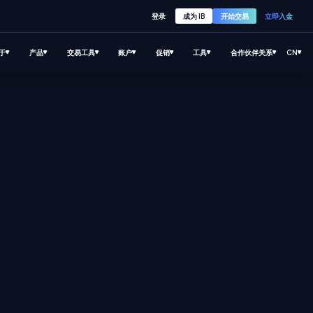
登录
成为 IB
开始交易
立即入金
于
产品
交易工具
账户
促销
工具
合作伙伴关系
CN