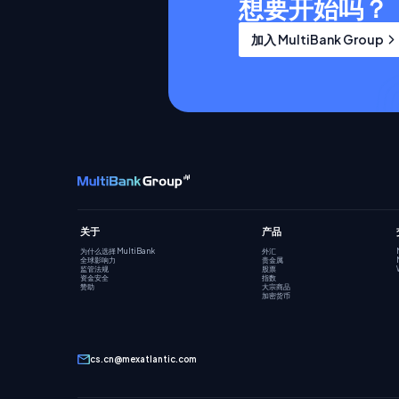
想要开始吗？
加入 MultiBank Group
关于
产品
为什么选择 MultiBank
外汇
全球影响力
贵金属
监管法规
股票
资金安全
指数
赞助
大宗商品
加密货币
cs.cn@mexatlantic.com