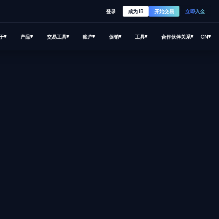
登录
成为 IB
开始交易
立即入金
于
产品
交易工具
账户
促销
工具
合作伙伴关系
CN