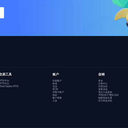
交易工具
账户
促销
MT4 平台
比较账户
奖金
MT5 平台
标准
任务中心
Web Trader MT4
专业
代理活动
ECN
直客活动
伊斯兰账户
首次入金奖励
提款
iPhone 17 赠礼活动
账户表格
独家现金礼遇
入金
百万美金活动