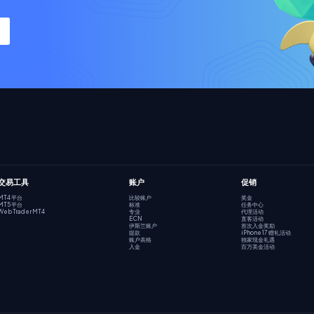
交易工具
账户
促销
MT4 平台
比较账户
奖金
MT5 平台
标准
任务中心
Web Trader MT4
专业
代理活动
ECN
直客活动
伊斯兰账户
首次入金奖励
提款
iPhone 17 赠礼活动
账户表格
独家现金礼遇
入金
百万美金活动