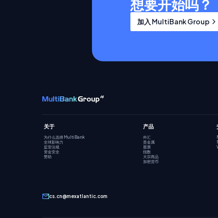
想要开始吗？
加入 MultiBank Group
关于
产品
为什么选择 MultiBank
外汇
全球影响力
贵金属
监管法规
股票
资金安全
指数
赞助
大宗商品
加密货币
cs.cn@mexatlantic.com