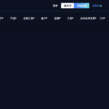
登录
成为 IB
开始交易
立即入金
于
产品
交易工具
账户
促销
工具
合作伙伴关系
CN