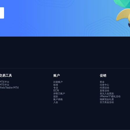
交易工具
账户
促销
MT4 平台
比较账户
奖金
MT5 平台
标准
任务中心
Web Trader MT4
专业
代理活动
ECN
直客活动
伊斯兰账户
首次入金奖励
提款
iPhone 17 赠礼活动
账户表格
独家现金礼遇
入金
百万美金活动