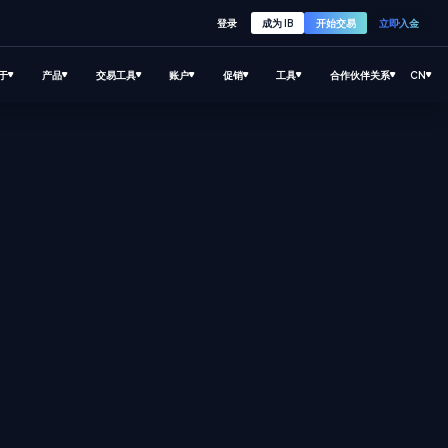
登录
成为 IB
开始交易
立即入金
于
产品
交易工具
账户
促销
工具
合作伙伴关系
CN