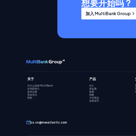
想要开始吗？
加入 MultiBank Group
关于
产品
为什么选择 MultiBank
外汇
全球影响力
贵金属
监管法规
股票
资金安全
指数
赞助
大宗商品
加密货币
cs.cn@mexatlantic.com