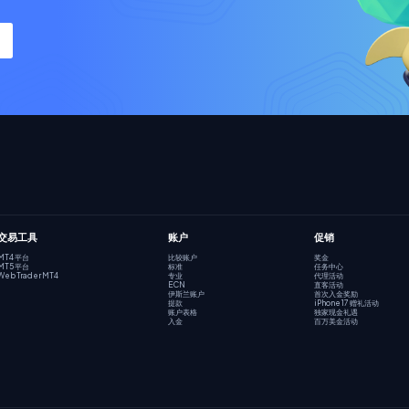
交易工具
账户
促销
MT4 平台
比较账户
奖金
MT5 平台
标准
任务中心
Web Trader MT4
专业
代理活动
ECN
直客活动
伊斯兰账户
首次入金奖励
提款
iPhone 17 赠礼活动
账户表格
独家现金礼遇
入金
百万美金活动