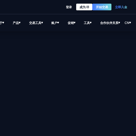
登录
成为 IB
开始交易
立即入金
于
产品
交易工具
账户
促销
工具
合作伙伴关系
CN