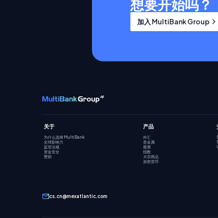
想要开始吗？
加入 MultiBank Group
关于
产品
为什么选择 MultiBank
外汇
全球影响力
贵金属
监管法规
股票
资金安全
指数
赞助
大宗商品
加密货币
cs.cn@mexatlantic.com