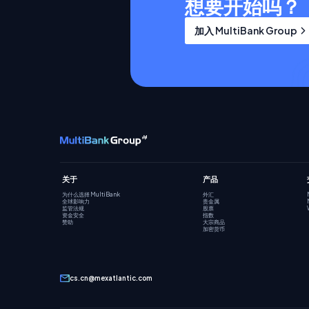
想要开始吗？
加入 MultiBank Group
关于
产品
为什么选择 MultiBank
外汇
全球影响力
贵金属
监管法规
股票
资金安全
指数
赞助
大宗商品
加密货币
cs.cn@mexatlantic.com