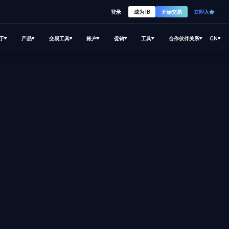
登录
成为 IB
开始交易
立即入金
于
产品
交易工具
账户
促销
工具
合作伙伴关系
CN