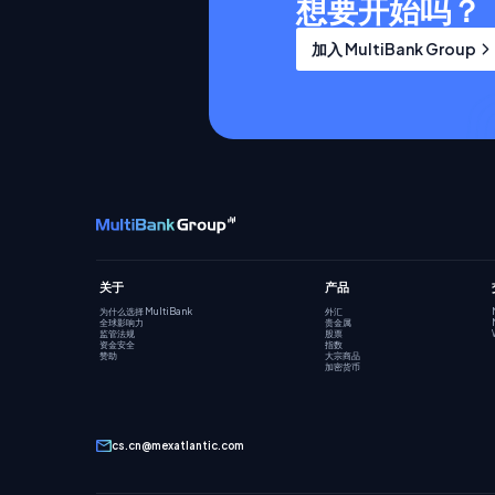
想要开始吗？
加入 MultiBank Group
关于
产品
为什么选择 MultiBank
外汇
全球影响力
贵金属
监管法规
股票
资金安全
指数
赞助
大宗商品
加密货币
cs.cn@mexatlantic.com