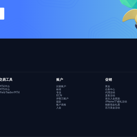
交易工具
账户
促销
MT4 平台
比较账户
奖金
MT5 平台
标准
任务中心
Web Trader MT4
专业
代理活动
ECN
直客活动
伊斯兰账户
首次入金奖励
提款
iPhone 17 赠礼活动
账户表格
独家现金礼遇
入金
百万美金活动