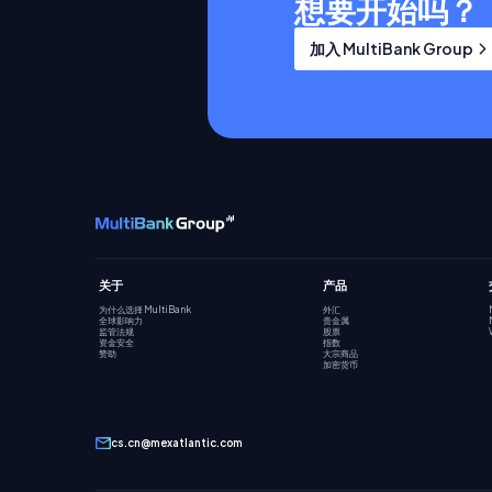
想要开始吗？
加入 MultiBank Group
关于
产品
为什么选择 MultiBank
外汇
全球影响力
贵金属
监管法规
股票
资金安全
指数
赞助
大宗商品
加密货币
cs.cn@mexatlantic.com