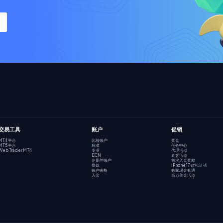
交易工具
账户
促销
MT4 平台
比较账户
奖金
MT5 平台
标准
任务中心
Web Trader MT4
专业
代理活动
ECN
直客活动
伊斯兰账户
首次入金奖励
提款
iPhone 17 赠礼活动
账户表格
独家现金礼遇
入金
百万美金活动