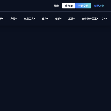
登录
成为 IB
开始交易
立即入金
于
产品
交易工具
账户
促销
工具
合作伙伴关系
CN