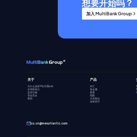
想要开始吗？
加入 MultiBank Group
关于
产品
为什么选择 MultiBank
外汇
全球影响力
贵金属
监管法规
股票
资金安全
指数
赞助
大宗商品
加密货币
cs.cn@mexatlantic.com