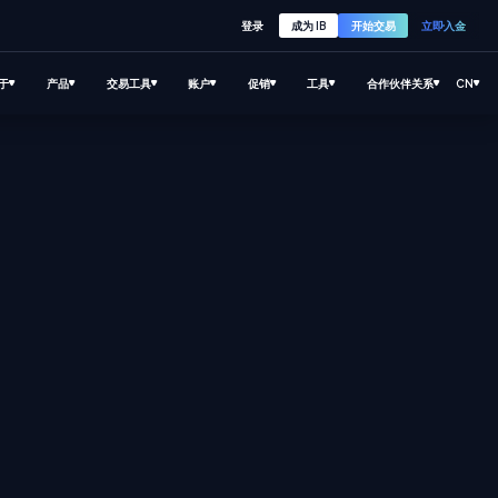
登录
成为 IB
开始交易
立即入金
于
产品
交易工具
账户
促销
工具
合作伙伴关系
CN