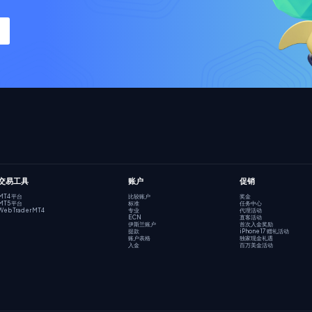
交易工具
账户
促销
MT4 平台
比较账户
奖金
MT5 平台
标准
任务中心
Web Trader MT4
专业
代理活动
ECN
直客活动
伊斯兰账户
首次入金奖励
提款
iPhone 17 赠礼活动
账户表格
独家现金礼遇
入金
百万美金活动