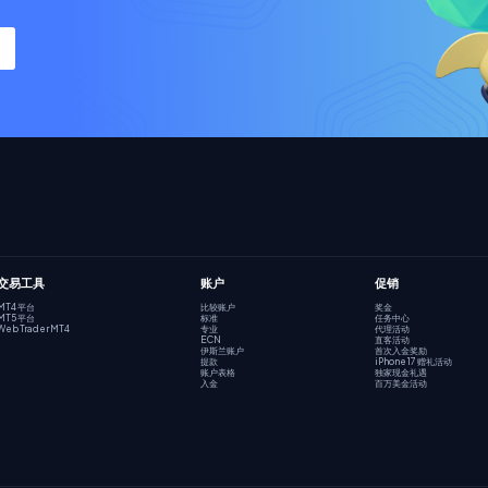
交易工具
账户
促销
MT4 平台
比较账户
奖金
MT5 平台
标准
任务中心
Web Trader MT4
专业
代理活动
ECN
直客活动
伊斯兰账户
首次入金奖励
提款
iPhone 17 赠礼活动
账户表格
独家现金礼遇
入金
百万美金活动