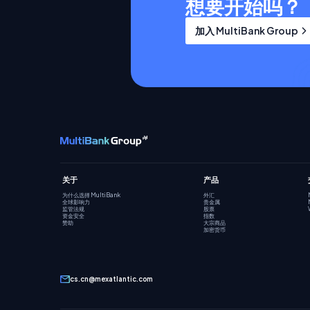
想要开始吗？
加入 MultiBank Group
关于
产品
为什么选择 MultiBank
外汇
全球影响力
贵金属
监管法规
股票
资金安全
指数
赞助
大宗商品
加密货币
cs.cn@mexatlantic.com