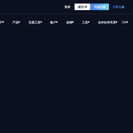
登录
成为 IB
开始交易
立即入金
于
产品
交易工具
账户
促销
工具
合作伙伴关系
CN