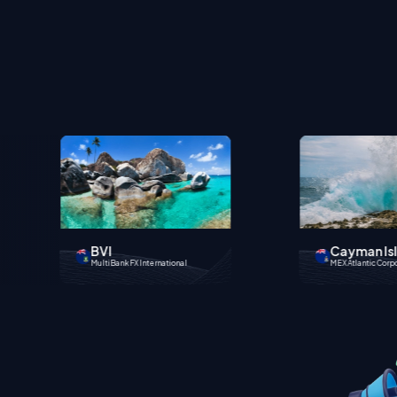
Cayman Islands
China
MEX Atlantic Corporation
MEX Tianjin