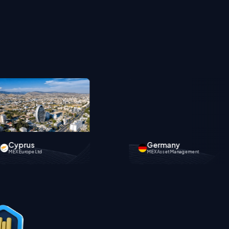
Germany
Hong Kong
MEX Asset Management
MEX Fintech Limited